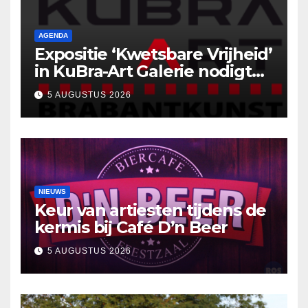
AGENDA
Expositie ‘Kwetsbare Vrijheid’
in KuBra-Art Galerie nodigt
uit tot ontmoeting en
5 AUGUSTUS 2026
reflectie
NIEUWS
Keur van artiesten tijdens de
kermis bij Café D’n Beer
5 AUGUSTUS 2026