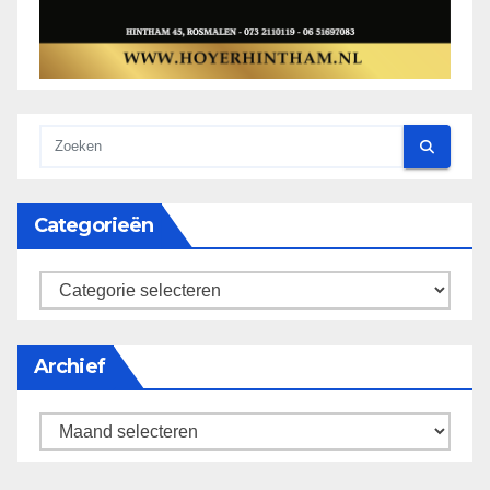
Categorieën
categorieën
Archief
Archief