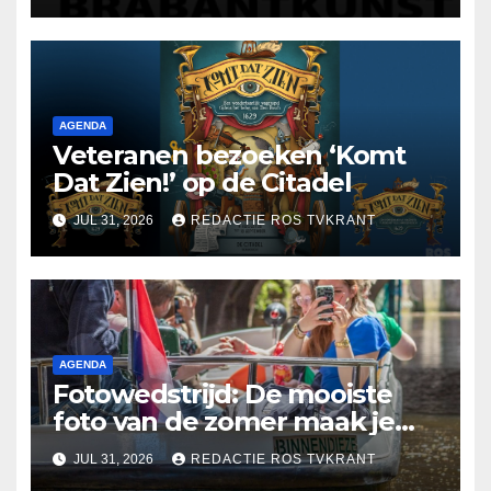
AGENDA
Veteranen bezoeken ‘Komt
Dat Zien!’ op de Citadel
JUL 31, 2026
REDACTIE ROS TVKRANT
AGENDA
Fotowedstrijd: De mooiste
foto van de zomer maak je
misschien wel in ’s-
JUL 31, 2026
REDACTIE ROS TVKRANT
Hertogenbosch