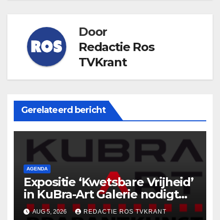
Door
Redactie Ros
TVKrant
Gerelateerd bericht
AGENDA
Expositie ‘Kwetsbare Vrijheid’
in KuBra-Art Galerie nodigt
uit tot ontmoeting en
AUG 5, 2026
REDACTIE ROS TVKRANT
reflectie