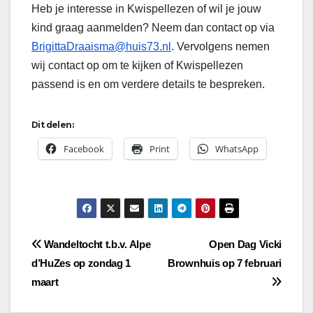
Heb je interesse in Kwispellezen of wil je jouw
kind graag aanmelden? Neem dan contact op via
BrigittaDraaisma@huis73.nl
. Vervolgens nemen
wij contact op om te kijken of Kwispellezen
passend is en om verdere details te bespreken.
Dit delen:
Facebook
Print
WhatsApp
Bericht
Wandeltocht t.b.v. Alpe
Open Dag Vicki
d’HuZes op zondag 1
Brownhuis op 7 februari
navigatie
maart