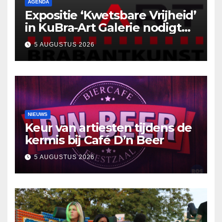
AGENDA
Expositie ‘Kwetsbare Vrijheid’
in KuBra-Art Galerie nodigt
uit tot ontmoeting en
5 AUGUSTUS 2026
reflectie
NIEUWS
Keur van artiesten tijdens de
kermis bij Café D’n Beer
5 AUGUSTUS 2026