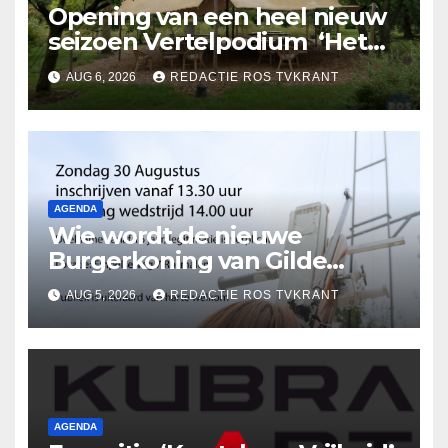
Opening van een heel nieuw
seizoen Vertelpodium ‘Het
Lopende Vuur’. Landelijke
AUG 6, 2026
REDACTIE ROS TVKRANT
verhalen in Bomentuin D’n
Hooidonk
AGENDA
Wie wordt de nieuwe
Burgerkoning van Gilde
Rosmalen !
AUG 5, 2026
REDACTIE ROS TVKRANT
AGENDA