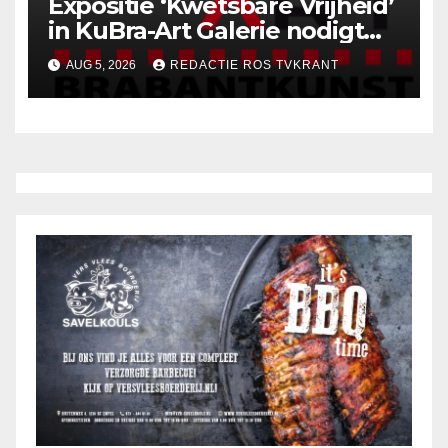
Expositie ‘Kwetsbare Vrijheid’
in KuBra-Art Galerie nodigt
uit tot ontmoeting en
AUG 5, 2026
REDACTIE ROS TVKRANT
reflectie