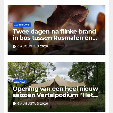
112 NIEUWS
Twee dagen na flinke brand
in bos tussen Rosmalen en
Nuland
6 AUGUSTUS 2026
AGENDA
Opening van een heel nieuw
seizoen Vertelpodium ‘Het
Lopende Vuur’. Landelijke
6 AUGUSTUS 2026
verhalen in Bomentuin D’n