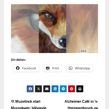
Dit delen:
Facebook
Print
WhatsApp
Bericht
Muzelinck start
Alzheimer Café in ’s-
Muzeplaats: blijvende
Hertogenbosch op