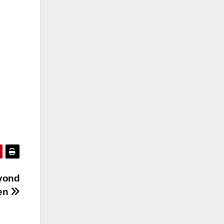
avond
en