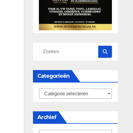
Categorieën
categorieën
Archief