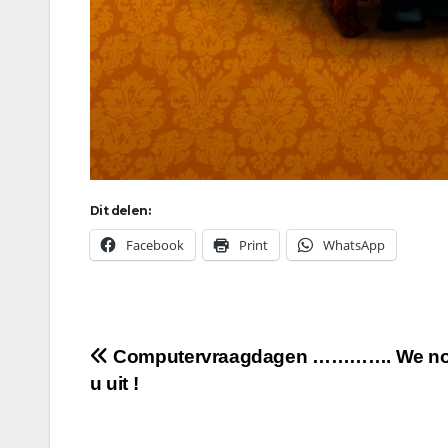
Dit delen:
Facebook
Print
WhatsApp
Bericht
Computervraagdagen …………. We no
u uit !
navigatie