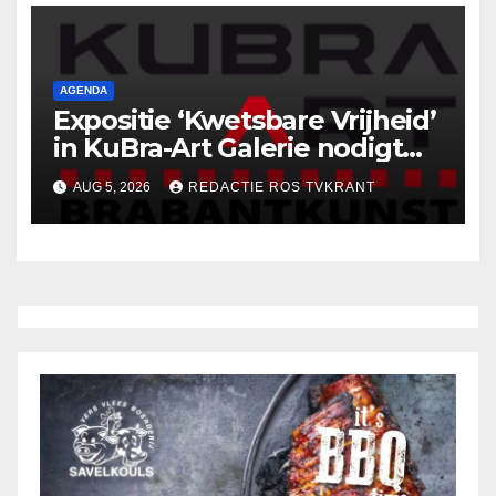
AGENDA
Expositie ‘Kwetsbare Vrijheid’
in KuBra-Art Galerie nodigt
uit tot ontmoeting en
AUG 5, 2026
REDACTIE ROS TVKRANT
reflectie