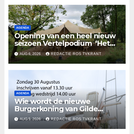
AGENDA
Opening van een heel nieuw
seizoen Vertelpodium ‘Het
Lopende Vuur’. Landelijke
AUG 6, 2026
REDACTIE ROS TVKRANT
verhalen in Bomentuin D’n
Hooidonk
AGENDA
Wie wordt de nieuwe
Burgerkoning van Gilde
Rosmalen !
AUG 5, 2026
REDACTIE ROS TVKRANT