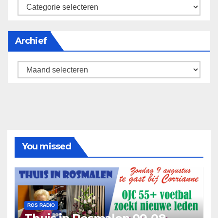
categorieën
Archief
Archief
You missed
ROS RADIO