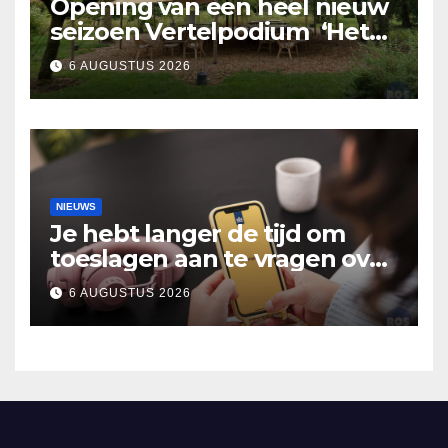
Opening van een heel nieuw
seizoen Vertelpodium ‘Het
Lopende Vuur’. Landelijke
6 AUGUSTUS 2026
verhalen in Bomentuin D’n
Hooidonk
NIEUWS
Je hebt langer de tijd om
toeslagen aan te vragen over
2025
6 AUGUSTUS 2026