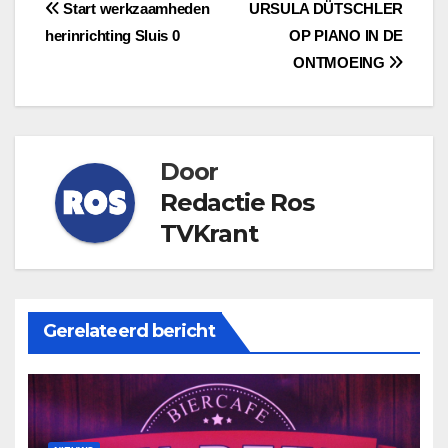
Bericht
Start werkzaamheden
URSULA DÜTSCHLER
herinrichting Sluis 0
OP PIANO IN DE
navigatie
ONTMOEING
Door
Redactie Ros
TVKrant
Gerelateerd bericht