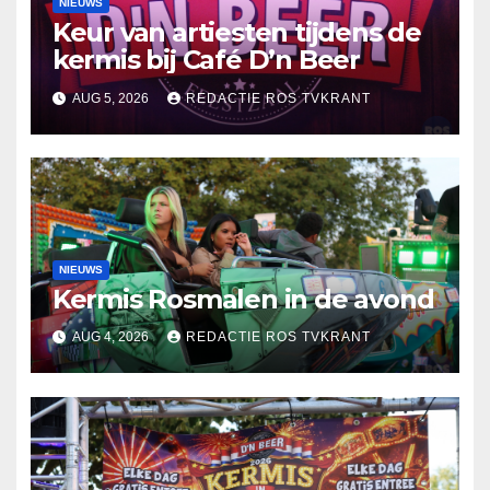
NIEUWS
Keur van artiesten tijdens de
kermis bij Café D’n Beer
AUG 5, 2026
REDACTIE ROS TVKRANT
NIEUWS
Kermis Rosmalen in de avond
AUG 4, 2026
REDACTIE ROS TVKRANT