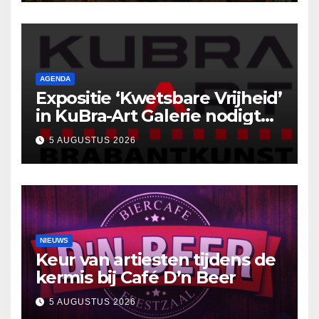
AGENDA
Expositie ‘Kwetsbare Vrijheid’
in KuBra-Art Galerie nodigt
uit tot ontmoeting en
5 AUGUSTUS 2026
reflectie
NIEUWS
Keur van artiesten tijdens de
kermis bij Café D’n Beer
5 AUGUSTUS 2026