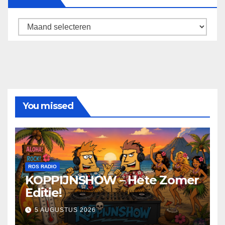
Archief
You missed
ROS RADIO
KOPPIJNSHOW – Hete Zomer
Editie!
5 AUGUSTUS 2026