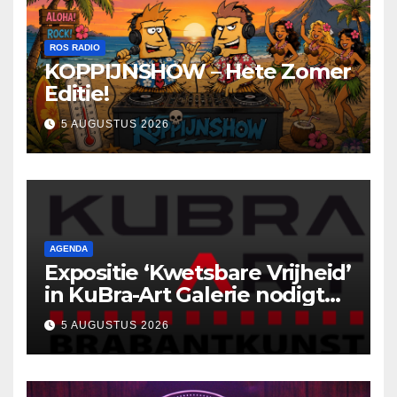
ROS RADIO
KOPPIJNSHOW – Hete Zomer
Editie!
5 AUGUSTUS 2026
AGENDA
Expositie ‘Kwetsbare Vrijheid’
in KuBra-Art Galerie nodigt
uit tot ontmoeting en
5 AUGUSTUS 2026
reflectie