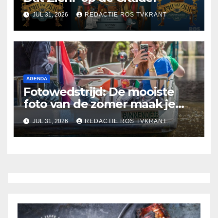
JUL 31, 2026
REDACTIE ROS TVKRANT
AGENDA
Fotowedstrijd: De mooiste
foto van de zomer maak je
misschien wel in ’s-
JUL 31, 2026
REDACTIE ROS TVKRANT
Hertogenbosch