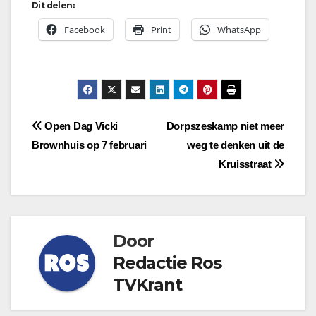
Dit delen:
Facebook
Print
WhatsApp
Bericht
Open Dag Vicki
Dorpszeskamp niet meer
Brownhuis op 7 februari
weg te denken uit de
navigatie
Kruisstraat
Door
Redactie Ros
TVKrant