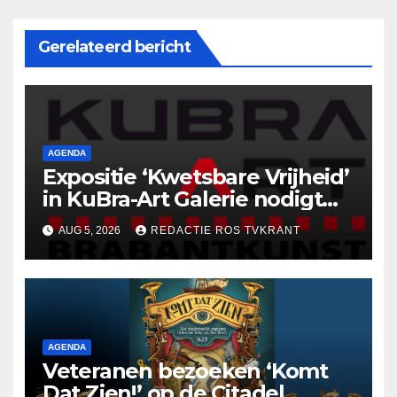
Gerelateerd bericht
AGENDA
Expositie ‘Kwetsbare Vrijheid’
in KuBra-Art Galerie nodigt
uit tot ontmoeting en
AUG 5, 2026
REDACTIE ROS TVKRANT
reflectie
AGENDA
Veteranen bezoeken ‘Komt
Dat Zien!’ op de Citadel