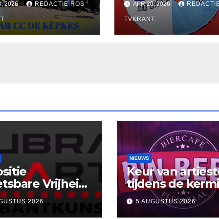
0, 2026
REDACTIE ROS
APR 20, 2026
REDACTI
dat vieren ze!!
T
TVKRANT
NIEUWS
sitie
Keur van arties
tsbare Vrijheid’
tijdens de kermi
uBra-Art Galerie
Café D’n Beer
GUSTUS 2026
5 AUGUSTUS 2026
gt uit tot