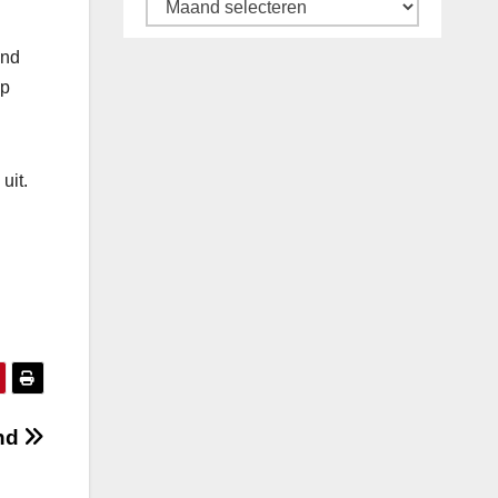
Archief
ond
op
uit.
and