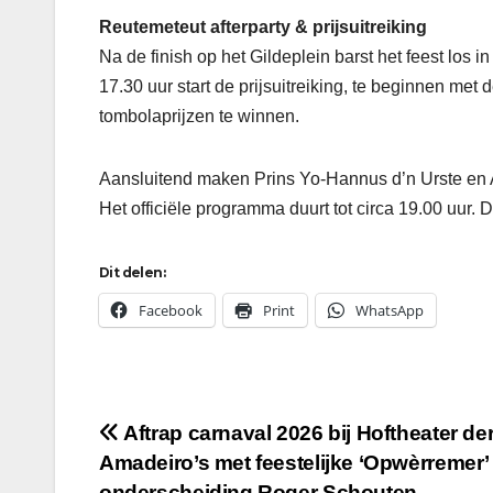
Reutemeteut afterparty & prijsuitreiking
Na de finish op het Gildeplein barst het feest lo
17.30 uur start de prijsuitreiking, te beginnen met 
tombolaprijzen te winnen.
Aansluitend maken Prins Yo-Hannus d’n Urste en Adj
Het officiële programma duurt tot circa 19.00 uur.
Dit delen:
Facebook
Print
WhatsApp
Bericht
Aftrap carnaval 2026 bij Hoftheater de
Amadeiro’s met feestelijke ‘Opwèrremer’
navigatie
onderscheiding Roger Schouten