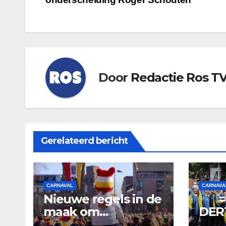
Door
Redactie Ros T
Gerelateerd bericht
CARNAVAL
CARNAVA
Nieuwe regels in de
= D
maak om
DERT
Oeteldonk leefbaar
DE K