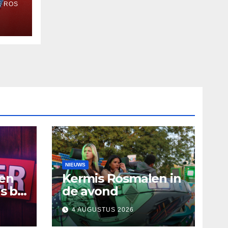
E ROS
NIEUWS
ten
Kermis Rosmalen in
s bij
de avond
4 AUGUSTUS 2026