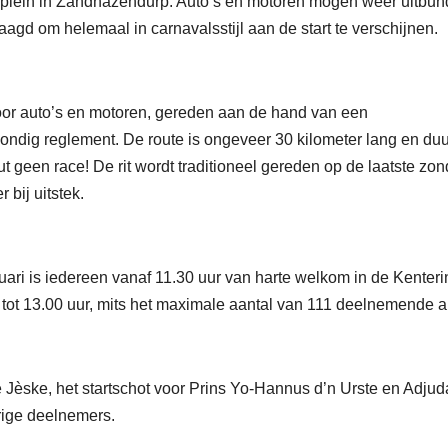
ildeplein in Zandhazendurp. Auto’s en motoren mogen weer uitbun
d om helemaal in carnavalsstijl aan de start te verschijnen.
voor auto’s en motoren, gereden aan de hand van een
ondig reglement. De route is ongeveer 30 kilometer lang en duur
ut geen race! De rit wordt traditioneel gereden op de laatste zo
bij uitstek.
ruari is iedereen vanaf 11.30 uur van harte welkom in de Kenteri
tot 13.00 uur, mits het maximale aantal van 111 deelnemende a
de Jèske, het startschot voor Prins Yo-Hannus d’n Urste en Adjud
erige deelnemers.