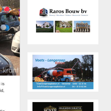
 is
id,