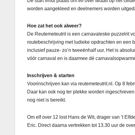
De start vindt plaats om elf over twaalf op het G
worden aangekleed en deelnemers worden uitgedaag
Hoe zat het ook alweer?
De Reutemeteutrit is een carnavaleske puzzelrit 
routebeschrijving met ludieke opdrachten en een b
inclusief pauze- zo’n tweeënhalf uur. Het is absolu
vóór carnaval en is daarmee dé carnavalsopwarmer 
Inschrijven & starten
Voorinschrijven kan via reutemeteutrit.nl. Op 8 feb
Daar kan ook nog ter plekke worden ingeschreven 
nog niet is bereikt.
Om elf over 12 lost Hans de Wit, drager van ’t Elf
Eric. Direct daarna vertrekken tot 13.30 uur de ov