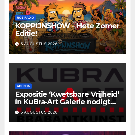
ROS RADIO
KOPPIJNSHOW – Hete Zomer
Editie!
5 AUGUSTUS 2026
AGENDA
Expositie ‘Kwetsbare Vrijheid’
in KuBra-Art Galerie nodigt
uit tot ontmoeting en
5 AUGUSTUS 2026
reflectie