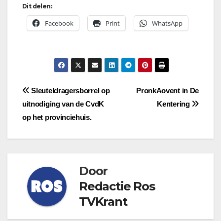
Dit delen:
Facebook
Print
WhatsApp
Bericht
Sleuteldragersborrel op
PronkAovent in De
uitnodiging van de CvdK
Kentering
navigatie
op het provinciehuis.
Door
Redactie Ros
TVKrant