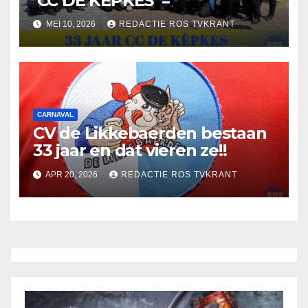
‘CC DE KÈPKES’ =
MEI 10, 2026
REDACTIE ROS TVKRANT
CARNAVAL
CV de Likkebaerden bestaan
33 jaar en dat vieren ze!!
APR 20, 2026
REDACTIE ROS TVKRANT