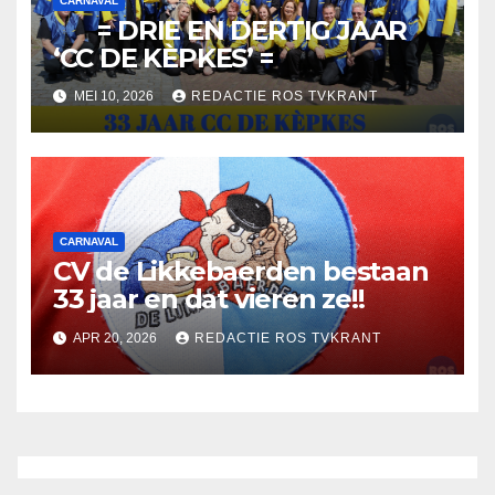
CARNAVAL
= DRIE EN DERTIG JAAR
‘CC DE KÈPKES’ =
MEI 10, 2026
REDACTIE ROS TVKRANT
CARNAVAL
CV de Likkebaerden bestaan
33 jaar en dat vieren ze!!
APR 20, 2026
REDACTIE ROS TVKRANT