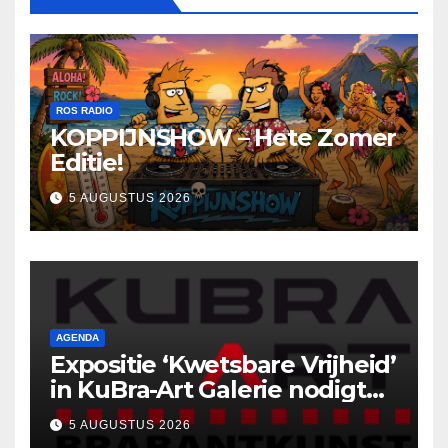
ROS RADIO
KOPPIJNSHOW – Hete Zomer
Editie!
5 AUGUSTUS 2026
AGENDA
Expositie ‘Kwetsbare Vrijheid’
in KuBra-Art Galerie nodigt
uit tot ontmoeting en
5 AUGUSTUS 2026
reflectie