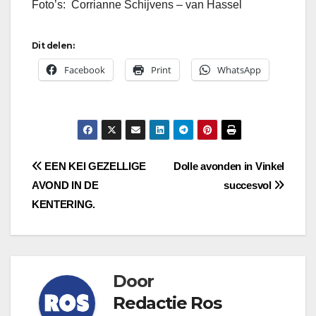
Foto’s: Corrianne Schijvens – van Hassel
Dit delen:
Facebook
Print
WhatsApp
Bericht
EEN KEI GEZELLIGE
Dolle avonden in Vinkel
AVOND IN DE
succesvol
navigatie
KENTERING.
Door
Redactie Ros