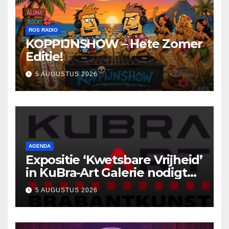
ROS RADIO
KOPPIJNSHOW – Hete Zomer
Editie!
5 AUGUSTUS 2026
AGENDA
Expositie ‘Kwetsbare Vrijheid’
in KuBra-Art Galerie nodigt
uit tot ontmoeting en
5 AUGUSTUS 2026
reflectie