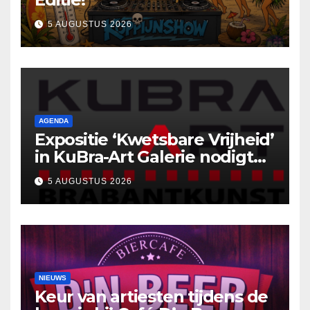
5 AUGUSTUS 2026
AGENDA
Expositie ‘Kwetsbare Vrijheid’
in KuBra-Art Galerie nodigt
uit tot ontmoeting en
5 AUGUSTUS 2026
reflectie
NIEUWS
Keur van artiesten tijdens de