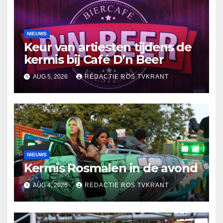
NIEUWS
Keur van artiesten tijdens de
kermis bij Café D’n Beer
AUG 5, 2026
REDACTIE ROS TVKRANT
NIEUWS
Kermis Rosmalen in de avond
AUG 4, 2026
REDACTIE ROS TVKRANT