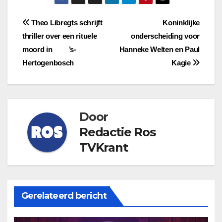
Bericht
Theo Libregts schrijft
Koninklijke
thriller over een rituele
onderscheiding voor
navigatie
moord in ’s-
Hanneke Welten en Paul
Hertogenbosch
Kagie
Door
Redactie Ros
TVKrant
Gerelateerd bericht