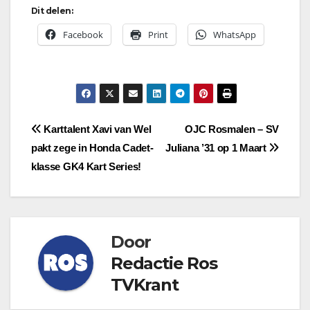
Dit delen:
Facebook
Print
WhatsApp
Bericht
Karttalent Xavi van Wel
OJC Rosmalen – SV
pakt zege in Honda Cadet-
Juliana ’31 op 1 Maart
navigatie
klasse GK4 Kart Series!
Door
Redactie Ros
TVKrant