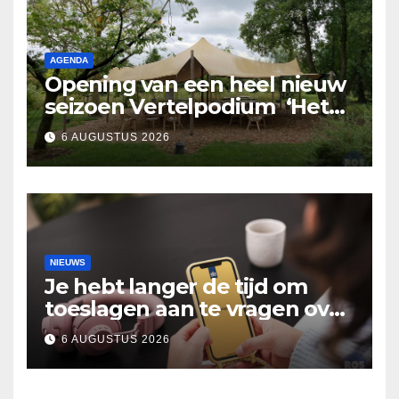
AGENDA
Opening van een heel nieuw
seizoen Vertelpodium ‘Het
Lopende Vuur’. Landelijke
6 AUGUSTUS 2026
verhalen in Bomentuin D’n
Hooidonk
NIEUWS
Je hebt langer de tijd om
toeslagen aan te vragen over
2025
6 AUGUSTUS 2026