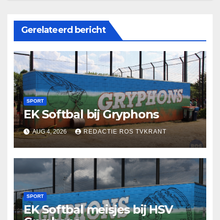
Gerelateerd bericht
SPORT
EK Softbal bij Gryphons
AUG 4, 2026
REDACTIE ROS TVKRANT
SPORT
EK Softbal meisjes bij HSV