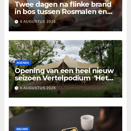
Twee dagen na flinke brand
in bos tussen Rosmalen en
Nuland
6 AUGUSTUS 2026
AGENDA
Opening van een heel nieuw
seizoen Vertelpodium ‘Het
Lopende Vuur’. Landelijke
6 AUGUSTUS 2026
verhalen in Bomentuin D’n
Hooidonk
NIEUWS