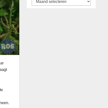
Archief
aar
raagt
de
heen.