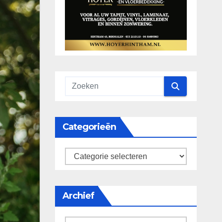
Categorieën
categorieën
Archief