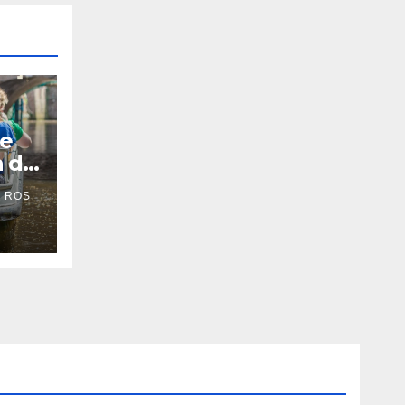
De
n de
 ROS
’s-