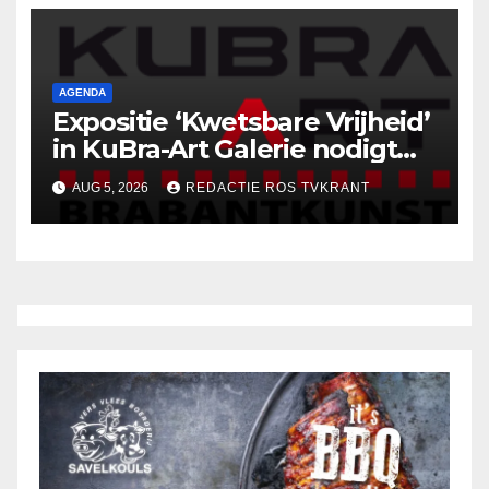
AGENDA
Expositie ‘Kwetsbare Vrijheid’
in KuBra-Art Galerie nodigt
uit tot ontmoeting en
AUG 5, 2026
REDACTIE ROS TVKRANT
reflectie