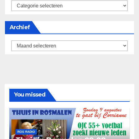
categorieën
Archief
Archief
You missed
ROS RADIO