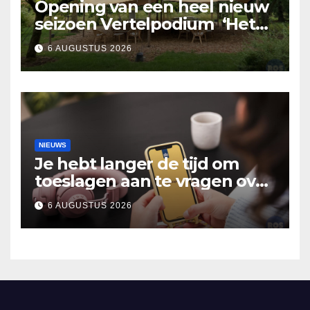
Opening van een heel nieuw
seizoen Vertelpodium ‘Het
Lopende Vuur’. Landelijke
6 AUGUSTUS 2026
verhalen in Bomentuin D’n
Hooidonk
NIEUWS
Je hebt langer de tijd om
toeslagen aan te vragen over
2025
6 AUGUSTUS 2026