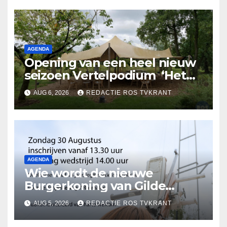
AGENDA
Opening van een heel nieuw
seizoen Vertelpodium ‘Het
Lopende Vuur’. Landelijke
AUG 6, 2026
REDACTIE ROS TVKRANT
verhalen in Bomentuin D’n
Hooidonk
AGENDA
Wie wordt de nieuwe
Burgerkoning van Gilde
Rosmalen !
AUG 5, 2026
REDACTIE ROS TVKRANT