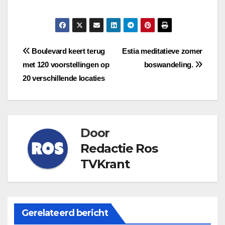
Bericht
Boulevard keert terug
Estia meditatieve zomer
met 120 voorstellingen op
boswandeling.
navigatie
20 verschillende locaties
Door
Redactie Ros
TVKrant
Gerelateerd bericht