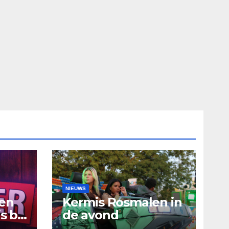
NIEUWS
ten
Kermis Rosmalen in
s bij
de avond