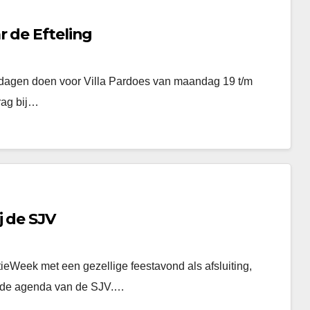
 de Efteling
 dagen doen voor Villa Pardoes van maandag 19 t/m
rag bij…
j de SJV
eWeek met een gezellige feestavond als afsluiting,
op de agenda van de SJV.…