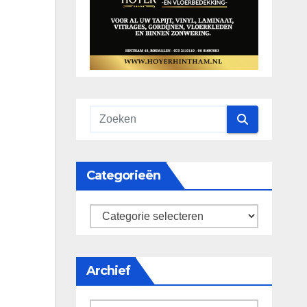
Categorieën
categorieën
Archief