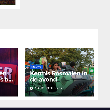
NIEUWS
ten
Kermis Rosmalen in
s bij
de avond
4 AUGUSTUS 2026