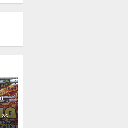
n
 ROS