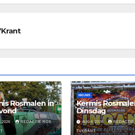
VKrant
NIEUWS
is Rosmalen in
Kermis Rosmale
avond
Dinsdag
, 2026
REDACTIE ROS
AUG 4, 2026
REDACTIE
T
TVKRANT