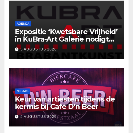
AGENDA
Expositie ‘Kwetsbare Vrijheid’
in KuBra-Art Galerie nodigt
uit tot ontmoeting en
5 AUGUSTUS 2026
reflectie
NIEUWS
Keur van artiesten tijdens de
kermis bij Café D’n Beer
5 AUGUSTUS 2026