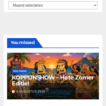
Archief
You missed
ROS RADIO
KOPPIJNSHOW – Hete Zomer
Editie!
5 AUGUSTUS 2026