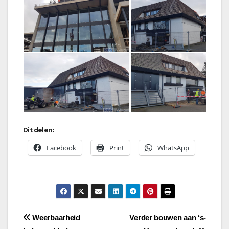
Dit delen:
Facebook
Print
WhatsApp
Bericht
Weerbaarheid
Verder bouwen aan ‘s-