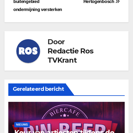
buitengebied
Hertogenbosch
navigatie
ondermijning versterken
Door
Redactie Ros
TVKrant
Gerelateerd bericht
NIEUWS
Keur van artiesten tijdens de