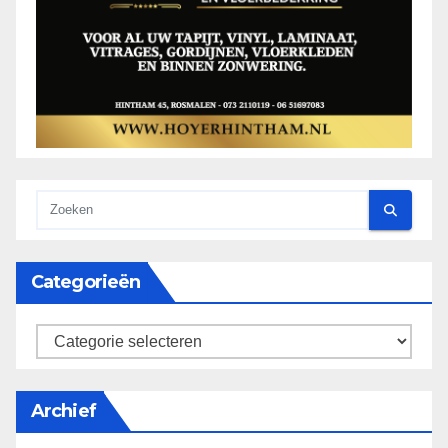
Categorieën
categorieën
Archief