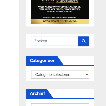
Categorieën
categorieën
Archief