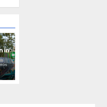
n in
 ROS