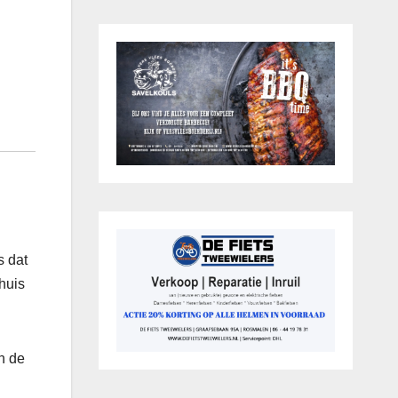
s dat
huis
n de