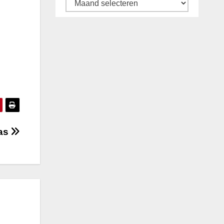
Archief
las