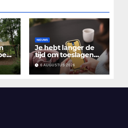
NIEUWS
n
Je hebt langer de
oen
tijd om toeslagen
Het
aan te vragen over
6 AUGUSTUS 2026
2025
alen
’n