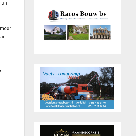
 hun
 meer
ari
e