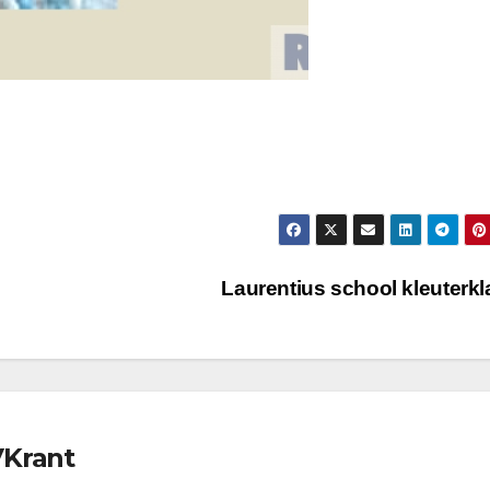
Laurentius school kleuterk
VKrant