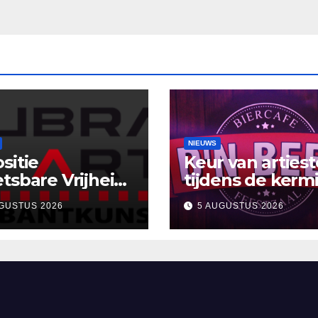
NIEUWS
sitie
Keur van arties
tsbare Vrijheid’
tijdens de kermi
uBra-Art Galerie
Café D’n Beer
GUSTUS 2026
5 AUGUSTUS 2026
gt uit tot
moeting en
ectie