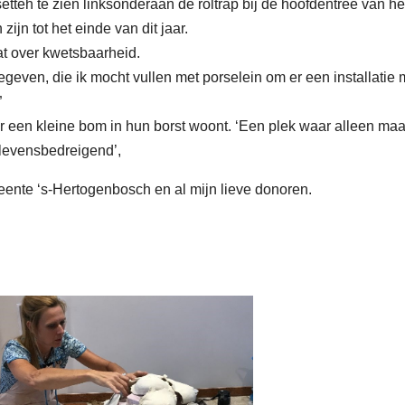
etteh te zien linksonderaan de roltrap bij de hoofdentree van he
ijn tot het einde van dit jaar.
aat over kwetsbaarheid.
even, die ik mocht vullen met porselein om er een installatie
”
er een kleine bom in hun borst woont. ‘Een plek waar alleen maa
levensbedreigend’,
eente ‘s-Hertogenbosch en al mijn lieve donoren.