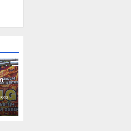
n
 ROS