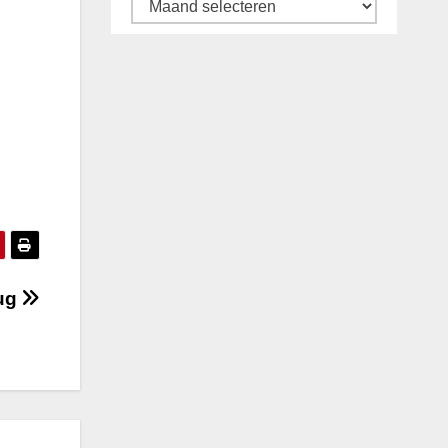
Archief
rug