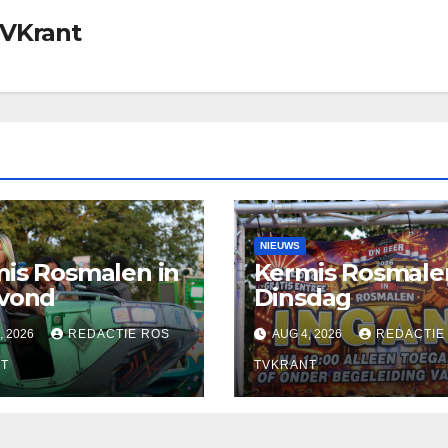
TVKrant
NIEUWS
is Rosmalen in
Kermis Rosmale
avond
Dinsdag
, 2026
REDACTIE ROS
AUG 4, 2026
REDACTIE
T
TVKRANT