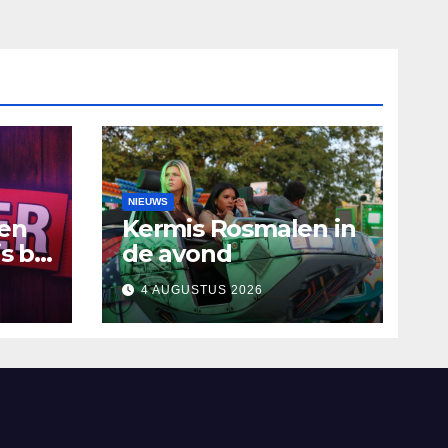
NIEUWS
ten
Kermis Rosmalen in
s bij
de avond
4 AUGUSTUS 2026