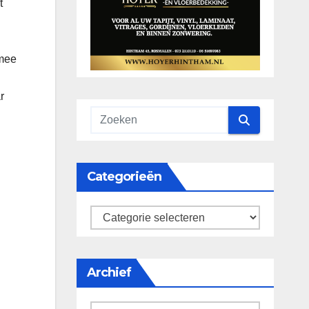
t
 mee
r
Categorieën
categorieën
Archief