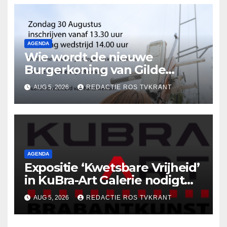
AGENDA
Wie wordt de nieuwe
Burgerkoning van Gilde
Rosmalen !
AUG 5, 2026
REDACTIE ROS TVKRANT
AGENDA
Expositie ‘Kwetsbare Vrijheid’
in KuBra-Art Galerie nodigt
uit tot ontmoeting en
AUG 5, 2026
REDACTIE ROS TVKRANT
reflectie