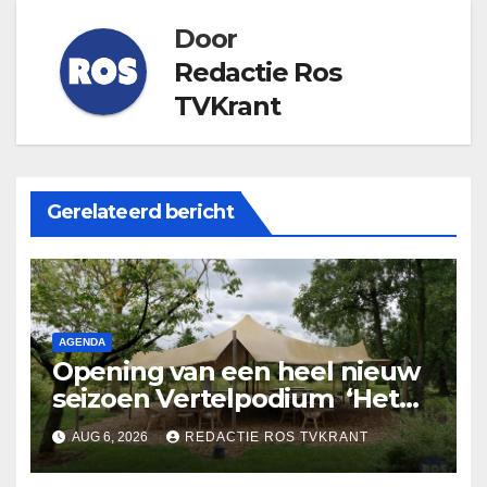
Door
Redactie Ros
TVKrant
Gerelateerd bericht
AGENDA
Opening van een heel nieuw
seizoen Vertelpodium ‘Het
Lopende Vuur’. Landelijke
AUG 6, 2026
REDACTIE ROS TVKRANT
verhalen in Bomentuin D’n
Hooidonk