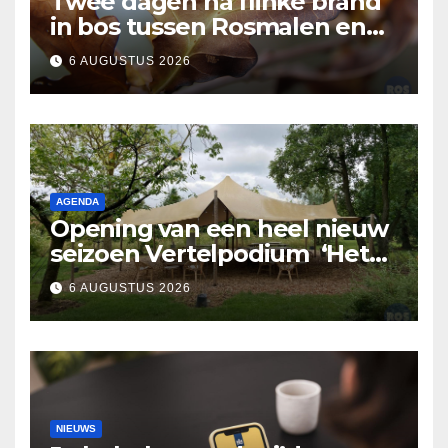
Twee dagen na flinke brand
in bos tussen Rosmalen en
Nuland
6 AUGUSTUS 2026
AGENDA
Opening van een heel nieuw
seizoen Vertelpodium ‘Het
Lopende Vuur’. Landelijke
6 AUGUSTUS 2026
verhalen in Bomentuin D’n
Hooidonk
NIEUWS