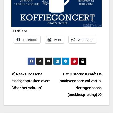
Dit delen:
Facebook
Print
WhatsApp
Bericht
Reeks Bossche
Het Historisch café: De
stadsgesprekken over:
onafwendbare val van ‘s-
navigatie
‘Waar het schuurt’
Hertogenbosch
(boekbespreking)