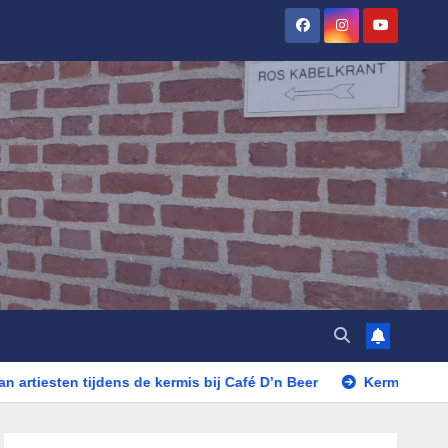
n tijdens de kermis bij Café D’n Beer
Kermis Rosmalen in d