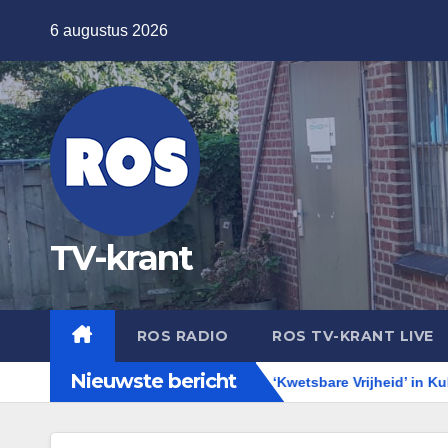
Ga
6 augustus 2026
naar
de
inhoud
TV-krant
ROS RADIO
ROS TV-KRANT LIVE
Nieuwste bericht
omer Editie!
Expositie ‘Kwetsbare Vrijheid’ in KuBra-Art Gal