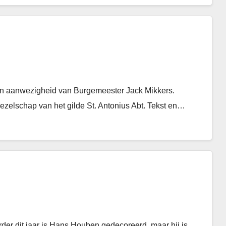
 in aanwezigheid van Burgemeester Jack Mikkers.
zelschap van het gilde St. Antonius Abt. Tekst en…
rder dit jaar is Hans Houben gedecoreerd, maar hij is