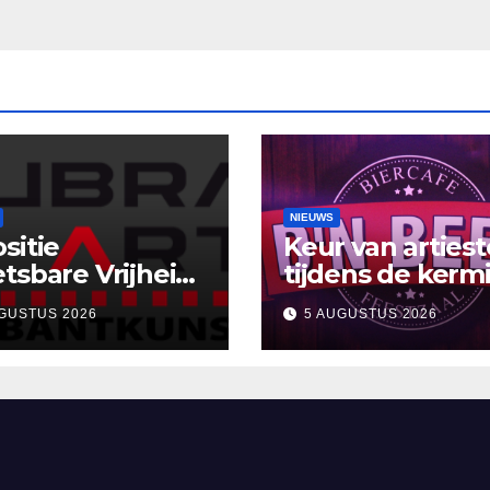
NIEUWS
sitie
Keur van arties
tsbare Vrijheid’
tijdens de kermi
uBra-Art Galerie
Café D’n Beer
GUSTUS 2026
5 AUGUSTUS 2026
gt uit tot
moeting en
ectie