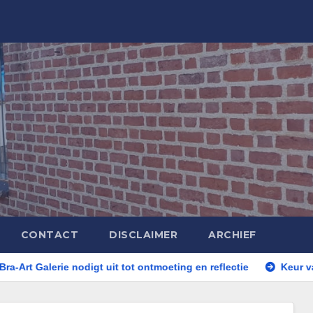
CONTACT
DISCLAIMER
ARCHIEF
erie nodigt uit tot ontmoeting en reflectie
Keur van artieste