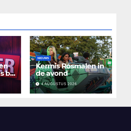
NIEUWS
ten
Kermis Rosmalen in
s bij
de avond
4 AUGUSTUS 2026